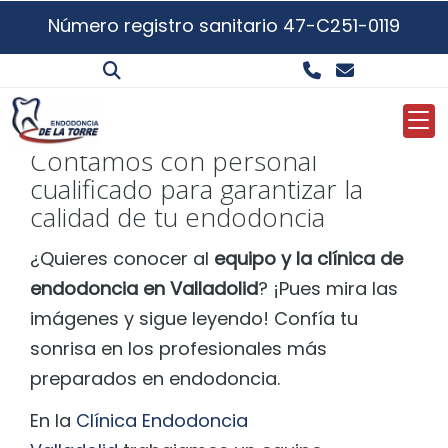
Número registro sanitario 47-C251-0119
El equipo y la clínica de
endodoncia en
Valladolid
Contamos con personal
cualificado para garantizar la
calidad de tu endodoncia
¿Quieres conocer al
equipo y la clínica de
endodoncia en Valladolid
? ¡Pues mira las
imágenes y sigue leyendo! Confía tu
sonrisa en los profesionales más
preparados en endodoncia.
En la
Clínica Endodoncia