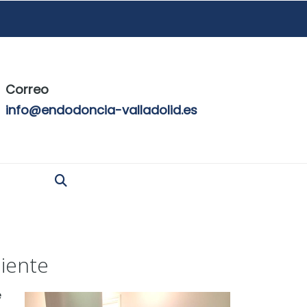
Correo
info@endodoncia-valladolid.es
diente
e