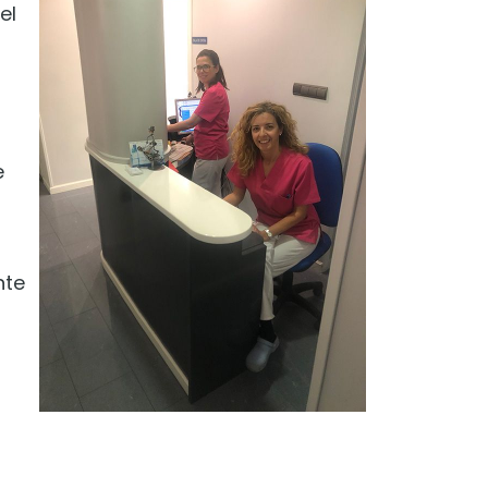
el
e
nte