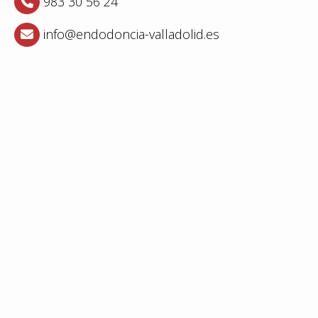
983 30 56 24
info
endodoncia-valladolid.es